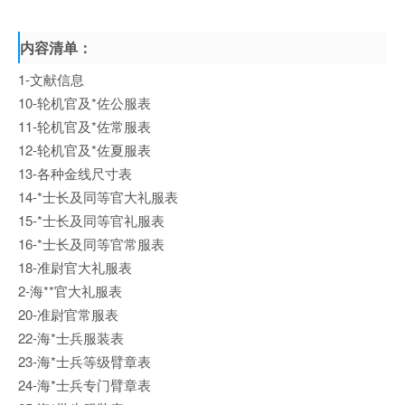
内容清单：
1-文献信息
10-轮机官及*佐公服表
11-轮机官及*佐常服表
12-轮机官及*佐夏服表
13-各种金线尺寸表
14-*士长及同等官大礼服表
15-*士长及同等官礼服表
16-*士长及同等官常服表
18-准尉官大礼服表
2-海**官大礼服表
20-准尉官常服表
22-海*士兵服装表
23-海*士兵等级臂章表
24-海*士兵专门臂章表