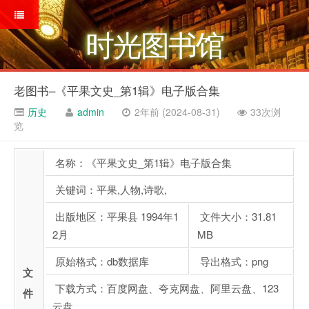
时光图书馆
老图书–《平果文史_第1辑》电子版合集
历史
admin
2年前 (2024-08-31)
33次浏
览
名称：《平果文史_第1辑》电子版合集
关键词：平果,人物,诗歌,
出版地区：平果县 1994年1
文件大小：31.81
2月
MB
原始格式：db数据库
导出格式：png
文
下载方式：百度网盘、夸克网盘、阿里云盘、123
件
云盘