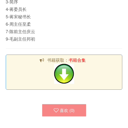
3-简序
4-蒋委员长
5-蒋宋秘书长
6-周主任至柔
7-陈前主任庆云
9-毛副主任邦初
书籍获取：
书籍合集
喜欢 (
0
)