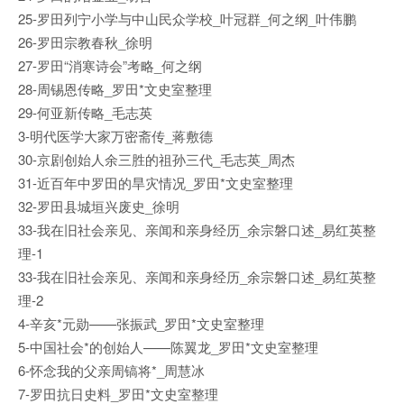
25-罗田列宁小学与中山民众学校_叶冠群_何之纲_叶伟鹏
26-罗田宗教春秋_徐明
27-罗田“消寒诗会”考略_何之纲
28-周锡恩传略_罗田*文史室整理
29-何亚新传略_毛志英
3-明代医学大家万密斋传_蒋敷德
30-京剧创始人余三胜的祖孙三代_毛志英_周杰
31-近百年中罗田的旱灾情况_罗田*文史室整理
32-罗田县城垣兴废史_徐明
33-我在旧社会亲见、亲闻和亲身经历_余宗磐口述_易红英整
理-1
33-我在旧社会亲见、亲闻和亲身经历_余宗磐口述_易红英整
理-2
4-辛亥*元勋——张振武_罗田*文史室整理
5-中国社会*的创始人——陈翼龙_罗田*文史室整理
6-怀念我的父亲周镐将*_周慧冰
7-罗田抗日史料_罗田*文史室整理