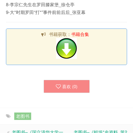
8-李宗仁先生在罗田滕家堡_徐仓亭
9-大*时期罗田“打*”事件前前后后_张亚幕
书籍获取：
书籍合集
喜欢 (
0
)
老图书
老图书–《国立清华大学一
老图书–《蚌埠*史资料_第2