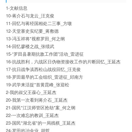
1-文献信息
10-蒋介石与龙云_汪克俊
11-回忆与蒋经国相处二三事_方暾
12-天堂寨史实纪要_蒋敷德
13-冯玉祥将*视察罗田_何之纲
14-回忆廖楼之战_张绩武
15-“罗田县暑期抗敌工作团”活动_雷进征
16-抗战胜利，六战区日伪物资接收工作的片断回忆_王延杰
17-抗日战争滇西松山战役回忆_汪克俊
18-罗田最早的工会组织_雷进征_邱南方
19-武学来活捉*首黄昆峰_张迎松
2-我的叔父王葆心_王延杰
20-我第一次看到蒋介石_王延杰
21-国民*江汉师管区抢劫*案_何之纲
22-一次难忘的教训_王延杰
23-国民*湖北省*的一局残棋_王延杰
24-罗田的冶金业_胡哲