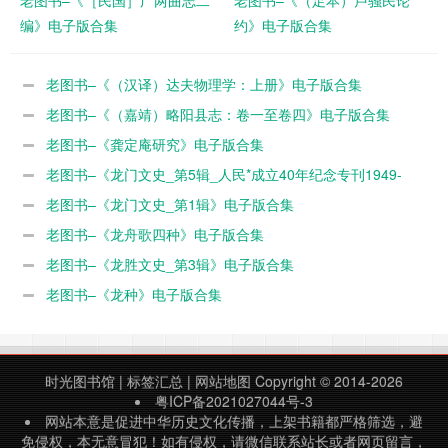
编》电子版合集
约》电子版合集
老图书–《（汉译）达夫物理学：上册》电子版合集
老图书–《（嘉靖）略阳县志：卷一至卷四》电子版合集
老图书–《龚定庵研究》电子版合集
老图书–《龙门文史_第5辑_人民*成立40年纪念专刊1949-
1989》电子版合集
老图书–《龙门文史_第1辑》电子版合集
老图书–《龙舟歌四种》电子版合集
老图书–《龙胜文史_第3辑》电子版合集
老图书–《龙种》电子版合集
时光图书馆
|
标签汇总
|
网站地图
Copyright © 2014-2026
粤ICP备2021027044号-3
网站本意是促进中华历史文化传播，上架书籍都严格筛选，避
免侵权，本无意冒犯！如有侵权，请微信联系站长或者网页留言，