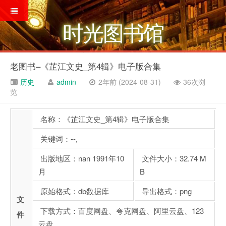
时光图书馆
老图书–《芷江文史_第4辑》电子版合集
历史
admin
2年前 (2024-08-31)
36次浏
览
名称：《芷江文史_第4辑》电子版合集
关键词：--,
出版地区：nan 1991年10
文件大小：32.74 M
月
B
原始格式：db数据库
导出格式：png
文
下载方式：百度网盘、夸克网盘、阿里云盘、123
件
云盘