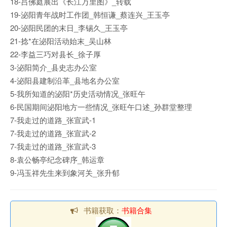
18-吕佛庭展出《长江万里图》_转载
19-泌阳青年战时工作团_韩恒谦_蔡连兴_王玉亭
20-泌阳民团的末日_李锡久_王玉亭
21-捻*在泌阳活动始末_吴山林
22-李益三巧对县长_徐子厚
3-泌阳简介_县史志办公室
4-泌阳县建制沿革_县地名办公室
5-我所知道的泌阳*历史活动情况_张旺午
6-民国期间泌阳地方一些情况_张旺午口述_孙群堂整理
7-我走过的道路_张宣武-1
7-我走过的道路_张宣武-2
7-我走过的道路_张宣武-3
8-袁公畅亭纪念碑序_韩运章
9-冯玉祥先生来到象河关_张升郁
书籍获取：
书籍合集