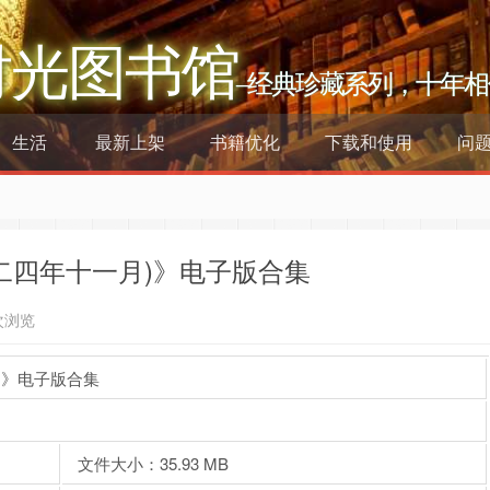
时光图书馆
–经典珍藏系列，十年相
生活
最新上架
书籍优化
下载和使用
问
二四年十一月)》电子版合集
次浏览
)》电子版合集
文件大小：35.93 MB