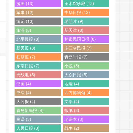
漫画 (13)
美术馆珍藏 (12)
军事 (12)
中华日报 (12)
游记 (10)
老照片 (9)
旅游 (8)
新天津 (8)
北平晨报 (8)
甘肃民国日报 (8)
新民报 (8)
东三省民报 (7)
扫荡报 (7)
青岛时报 (7)
东南日报 (7)
小说 (5)
无线电 (5)
大众日报 (5)
书画 (4)
地理 (4)
书法 (4)
西方博物馆 (4)
大公报 (4)
文学 (4)
青岛新民报 (4)
报纸 (3)
曲谱 (3)
老课本 (3)
人民日报 (3)
战争 (2)