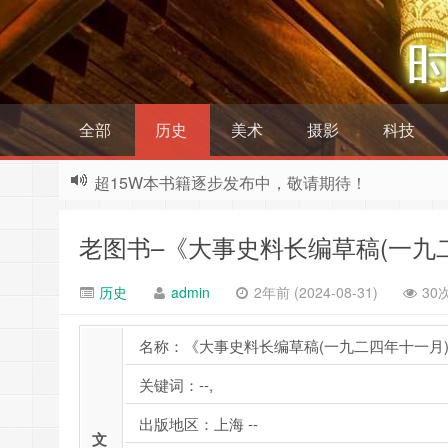
全部
历史
美术
摄影
科技
超15W本书籍逐步发布中，敬请期待！
老图书–《大事史料长编草稿(一九
历史
admin
2年前 (2024-08-31)
30
名称：《大事史料长编草稿(一九二四年十一月
关键词：--,
出版地区：上海 --
文