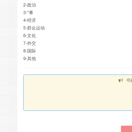
2-政治
3-*事
4-经济
5-群众运动
6-文化
7-外交
8-国际
9-其他
书