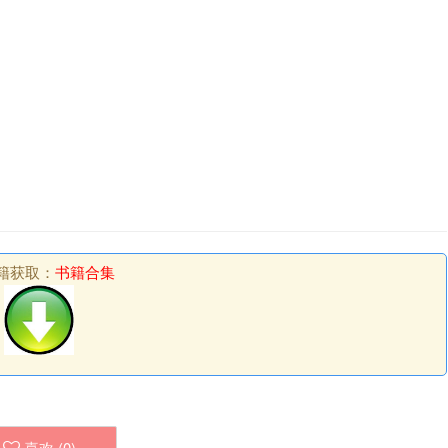
籍获取：
书籍合集
喜欢 (
0
)