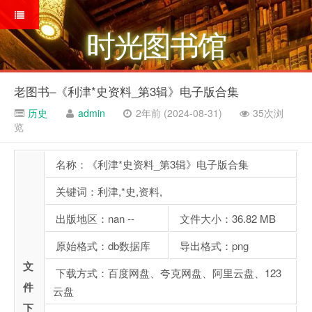
时光图书馆
老图书–《利津*史资料_第3辑》电子版合集
历史
admin
2年前 (2024-08-31)
35次浏
览
名称：《利津*史资料_第3辑》电子版合集
关键词：利津,*史,资料,
出版地区：nan --
文件大小：36.82 MB
原始格式：db数据库
导出格式：png
文
下载方式：百度网盘、夸克网盘、阿里云盘、123
件
云盘
下