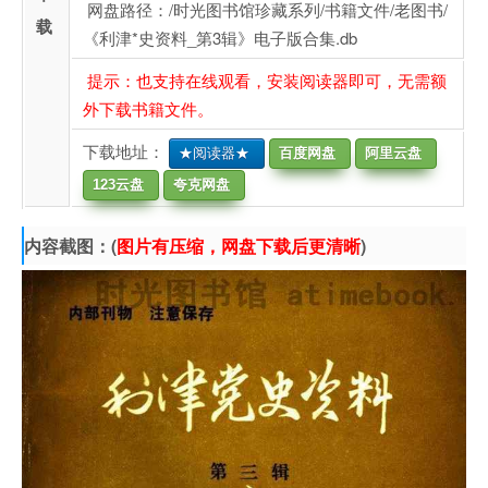
网盘路径：/时光图书馆珍藏系列/书籍文件/老图书/
载
《利津*史资料_第3辑》电子版合集.db
提示：也支持在线观看，安装阅读器即可，无需额
外下载书籍文件。
下载地址：
★阅读器★
百度网盘
阿里云盘
123云盘
夸克网盘
内容截图：(
图片有压缩，网盘下载后更清晰
)