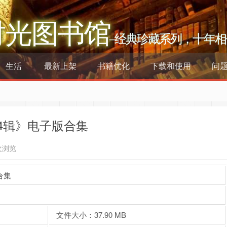
时光图书馆
–经典珍藏系列，十年相
生活
最新上架
书籍优化
下载和使用
问
4辑》电子版合集
次浏览
合集
文件大小：37.90 MB