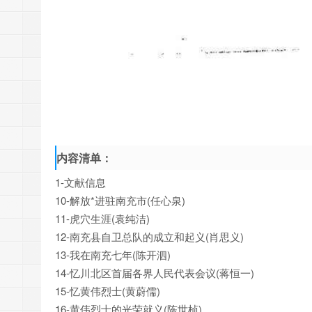
内容清单：
1-文献信息
10-解放*进驻南充市(任心泉)
11-虎穴生涯(袁纯洁)
12-南充县自卫总队的成立和起义(肖思义)
13-我在南充七年(陈开泗)
14-忆川北区首届各界人民代表会议(蒋恒一)
15-忆黄伟烈士(黄蔚儒)
16-黄伟烈士的光荣就义(陈世桢)