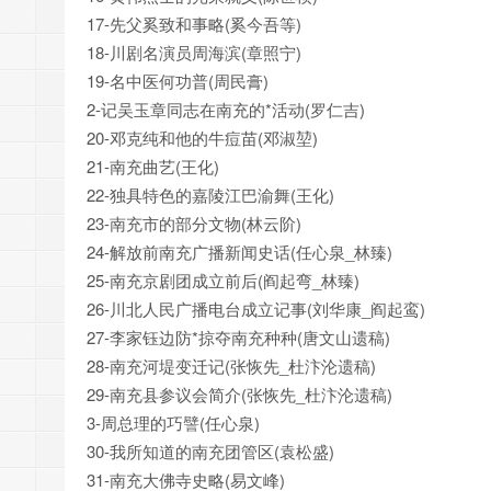
17-先父奚致和事略(奚今吾等)
18-川剧名演员周海滨(章照宁)
19-名中医何功普(周民膏)
2-记吴玉章同志在南充的*活动(罗仁吉)
20-邓克纯和他的牛痘苗(邓淑堃)
21-南充曲艺(王化)
22-独具特色的嘉陵江巴渝舞(王化)
23-南充市的部分文物(林云阶)
24-解放前南充广播新闻史话(任心泉_林臻)
25-南充京剧团成立前后(阎起弯_林臻)
26-川北人民广播电台成立记事(刘华康_阎起鸾)
27-李家钰边防*掠夺南充种种(唐文山遗稿)
28-南充河堤变迁记(张恢先_杜汴沦遗稿)
29-南充县参议会简介(张恢先_杜汴沦遗稿)
3-周总理的巧譬(任心泉)
30-我所知道的南充团管区(袁松盛)
31-南充大佛寺史略(易文峰)