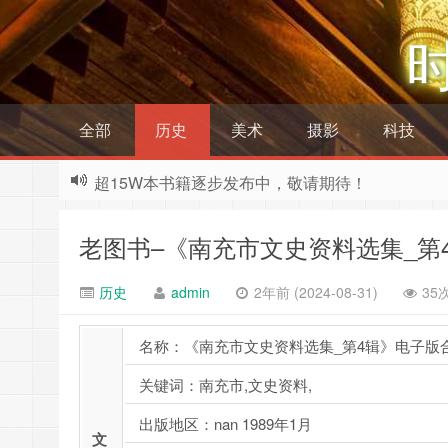
全部
历史
美术
摄影
科技
超15W本书籍逐步发布中，敬请期待！
老图书–《南充市文史资料选集_第
历史
admin
2年前 (2024-08-31)
35
名称：《南充市文史资料选集_第4辑》电子版
关键词：南充市,文史资料,
出版地区：nan 1989年1月
文