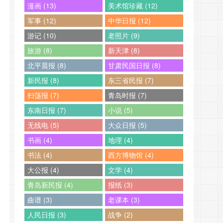
漫画 (13)
美术馆珍藏 (12)
军事 (12)
中华日报 (12)
游记 (10)
老照片 (9)
旅游 (8)
新天津 (8)
北平晨报 (8)
甘肃民国日报 (8)
新民报 (8)
东三省民报 (7)
扫荡报 (7)
青岛时报 (7)
东南日报 (7)
小说 (5)
无线电 (5)
大众日报 (5)
书画 (4)
地理 (4)
书法 (4)
西方博物馆 (4)
大公报 (4)
文学 (4)
青岛新民报 (4)
报纸 (3)
曲谱 (3)
老课本 (3)
人民日报 (3)
战争 (2)