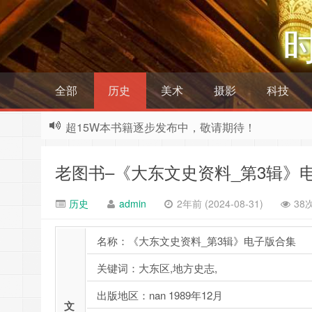
全部
历史
美术
摄影
科技
超15W本书籍逐步发布中，敬请期待！
老图书–《大东文史资料_第3辑》
历史
admin
2年前 (2024-08-31)
38
名称：《大东文史资料_第3辑》电子版合集
关键词：大东区,地方史志,
出版地区：nan 1989年12月
文