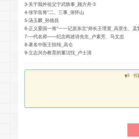
3-关于我外祖父宁武轶事_顾方舟-3
4-张学良将*二、三事_张怀山
5-汤玉麟_孙德昌
6-正义爱国一将*一一记原东北*师长王理寰_高景生、孟
7-—代名师——纪念阎述诗先生_卢素芳、马文忠
8-著名中医王恒纯_高仑
9-立志兴办教育的董洁忱_卢士清
书