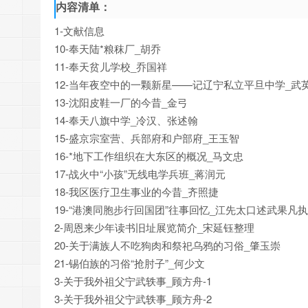
内容清单：
1-文献信息
10-奉天陆*粮秣厂_胡乔
11-奉天贫儿学校_乔国祥
12-当年夜空中的一颗新星——记辽宁私立平旦中学_武
13-沈阳皮鞋一厂的今昔_金弓
14-奉天八旗中学_冷汉、张述翰
15-盛京宗室营、兵部府和户部府_王玉智
16-*地下工作组织在大东区的概况_马文忠
17-战火中“小孩”无线电学兵班_蒋润元
18-我区医疗卫生事业的今昔_齐照捷
19-“港澳同胞步行回国团”往事回忆_江先太口述武果凡
2-周恩来少年读书旧址展览简介_宋延钰整理
20-关于满族人不吃狗肉和祭祀乌鸦的习俗_肇玉崇
21-锡伯族的习俗“抢肘子”_何少文
3-关于我外祖父宁武轶事_顾方舟-1
3-关于我外祖父宁武轶事_顾方舟-2