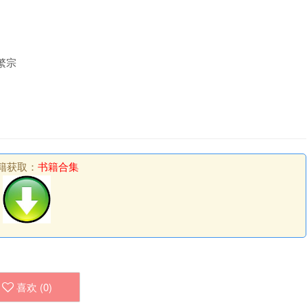
繁宗
籍获取：
书籍合集
喜欢 (
0
)