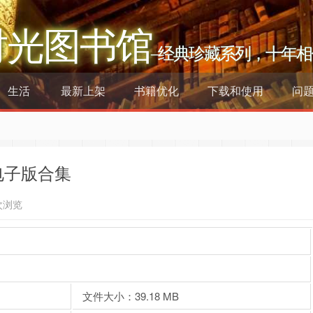
时光图书馆
–经典珍藏系列，十年相
生活
最新上架
书籍优化
下载和使用
问
电子版合集
次浏览
文件大小：39.18 MB