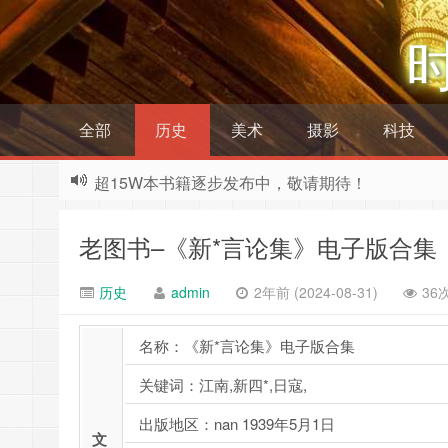
全部
历史
美术
摄影
科技
超15W本书籍逐步发布中，敬请期待！
老图书–《新*言论集》电子版合集
历史
admin
2年前 (2024-08-31)
36
名称：《新*言论集》电子版合集
关键词：江南,新四*,日寇,
出版地区：nan 1939年5月1日
文