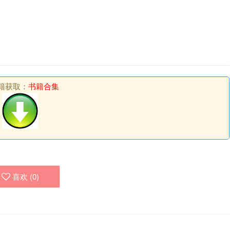
籍获取：
书籍合集
喜欢 (
0
)