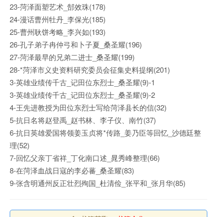
23-菏泽面塑艺术_郜效珠(178)
24-漫话曹州牡丹_李保光(185)
25-曹州耿饼考略_李兴如(193)
26-孔子弟子冉仲弓和卜子夏_桑圣耀(196)
27-菏泽最早的兄弟二进士_桑圣耀(199)
28-*菏泽市义史资料研究委员会征集史料提纲(201)
3-英雄业绩传千古_记田位东烈士_桑圣耀(9)-1
3-英雄业绩传千古_记田位东烈士_桑圣耀(9)-2
4-王先进教授为田位东烈士写给菏泽县长的信(32)
5-抗日名将赵登禹_赵书林、李子仪、南竹(37)
6-抗日英雄爱国将领姜玉贞将*传路_姜乃臣等回忆_沙德廷整
理(52)
7-回忆父亲丁省祥_丁化南口述_晁秀峰整理(66)
8-在菏泽血战日寇的李必蕃_桑圣耀(83)
9-张含明通州反正壮烈殉国_杜清俭_张平和_张月华(85)