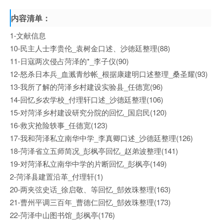
内容清单：
1-文献信息
10-民主人士李贵伦_袁树金口述、沙徳廷整理(88)
11-日寇两次侵占菏泽的*_李子仪(90)
12-怒杀日本兵_血溅青纱帐_根据康建明口述整理_桑圣耀(93)
13-我所了解的菏泽乡村建设实验县_任德宽(96)
14-回忆乡农学校_付理轩口述_沙德廷整理(106)
15-对菏泽乡村建设研究分院的回忆_国启民(120)
16-救灾抢险轶事_任德宽(123)
17-我和菏泽私立南华中学_李真卿口述_沙德廷整理(126)
18-菏泽省立五师简况_彭枫亭回忆_赵弟波整理(141)
19-对菏泽私立南华中学的片断回忆_彭枫亭(149)
2-菏泽县建置沿革_付理轩(1)
20-两夹弦史话_徐启敬、等回忆_郜效珠整理(163)
21-曹州平调三百年_曹德仁回忆_郜效珠整理(173)
22-菏泽中山图书馆_彭枫亭(176)