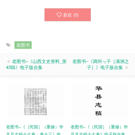
喜欢 (
0
)
老图书
老图书–《山西文史资料_第
老图书–《満州っ子［满洲之
43辑》电子版合集
子］》电子版合集
老图书–《［民国］（重修）华
老图书–《［民国］（重修）华
县县志稿十七卷：卷十三》电
县县志稿十七卷》电子版合集