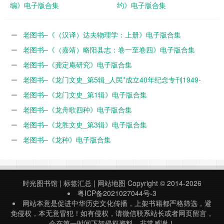
编》电子版合集
约》电子版合集
老图书–《（汉译）达夫物理学：上册》电子版合集
老图书–《（嘉靖）略阳县志：卷一至卷四》电子版合集
老图书–《龚定庵研究》电子版合集
老图书–《龙门文史_第5辑_人民*成立40年纪念专刊1949-
1989》电子版合集
老图书–《龙门文史_第1辑》电子版合集
老图书–《龙舟歌四种》电子版合集
老图书–《龙胜文史_第3辑》电子版合集
老图书–《龙种》电子版合集
时光图书馆
|
标签汇总
|
网站地图
Copyright © 2014-2026
粤ICP备2021027044号-3
网站本意是促进中华历史文化传播，上架书籍都严格筛选，避
免侵权，本无意冒犯！如有侵权，请微信联系站长或者网页留言，
会在第一时间下架侵权资料，非常感谢！