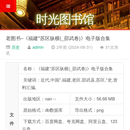
时光图书馆
老图书–《福建*苏区纵横(_邵武卷)》电子版合集
历史
admin
2年前 (2024-08-31)
31次浏
览
名称：《福建*苏区纵横(_邵武卷)》电子版合集
关键词：近代,中国*,福建,老区,邵武县,苏区,*史,资
料汇编,
出版地区：nan --
文件大小：56.66 MB
原始格式：db数据库
导出格式：png
文
下载方式：百度网盘、夸克网盘、阿里云盘、123
件
云盘