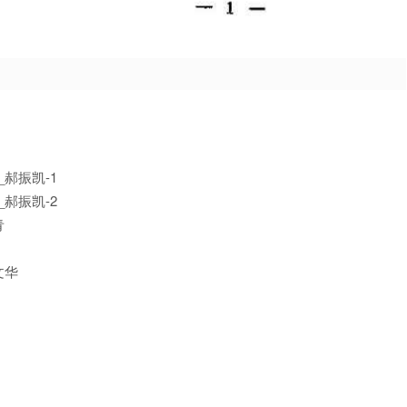
郝振凯-1
郝振凯-2
青
文华