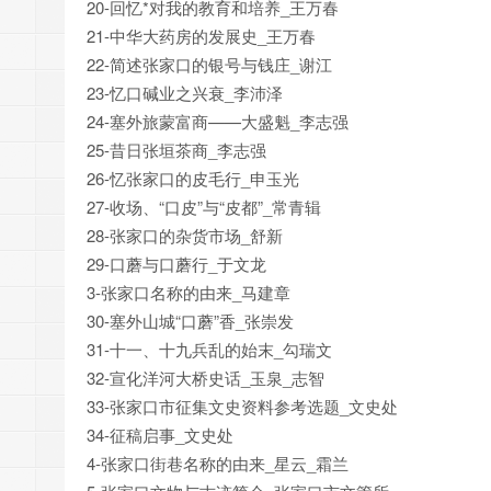
20-回忆*对我的教育和培养_王万春
21-中华大药房的发展史_王万春
22-简述张家口的银号与钱庄_谢江
23-忆口碱业之兴衰_李沛泽
24-塞外旅蒙富商——大盛魁_李志强
25-昔日张垣茶商_李志强
26-忆张家口的皮毛行_申玉光
27-收场、“口皮”与“皮都”_常青辑
28-张家口的杂货市场_舒新
29-口蘑与口蘑行_于文龙
3-张家口名称的由来_马建章
30-塞外山城“口蘑”香_张崇发
31-十一、十九兵乱的始末_勾瑞文
32-宣化洋河大桥史话_玉泉_志智
33-张家口市征集文史资料参考选题_文史处
34-征稿启事_文史处
4-张家口街巷名称的由来_星云_霜兰