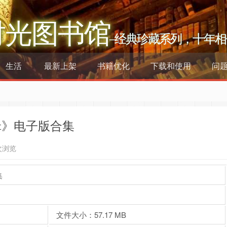
时光图书馆
–经典珍藏系列，十年相
生活
最新上架
书籍优化
下载和使用
问
辑》电子版合集
次浏览
集
文件大小：57.17 MB