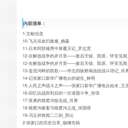
内容清单：
1-文献信息
10-飞兵浴血扫敌顽_杨森
11-日本阿部规秀中将覆灭记_罗志宽
12-在解放战争的岁月里——敌后天镇、阳原、怀安见闻_
12-在解放战争的岁月里——敌后天镇、阳原、怀安见闻_
13-壶流河畔的凯歌——华北四纵察南战役战斗琐记_肖
14-记张家口新华广播电台的诞生_林明
15-人民之声战斗之声——张家口新华广播电台始末_王
16-回忆抗战胜利后的一次请愿斗争_张强
17-英勇的狼窝沟狙击战_肖青
18-狼窝沟惨案与狼窝沟之战_张国维
19-冯玉祥轶闻二三则_郭沁
2-张家口的历史沿革_杨继先辑