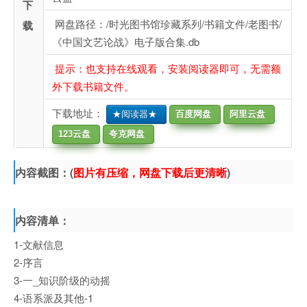
下
网盘路径：/时光图书馆珍藏系列/书籍文件/老图书/
载
《中国文艺论战》电子版合集.db
提示：也支持在线观看，安装阅读器即可，无需额
外下载书籍文件。
下载地址：
★阅读器★
百度网盘
阿里云盘
123云盘
夸克网盘
内容截图：(
图片有压缩，网盘下载后更清晰
)
内容清单：
1-文献信息
2-序言
3-一_知识阶级的动摇
4-语系派及其他-1