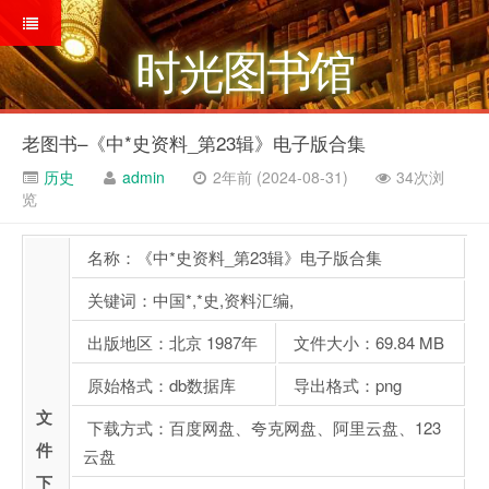
时光图书馆
老图书–《中*史资料_第23辑》电子版合集
历史
admin
2年前 (2024-08-31)
34次浏
览
名称：《中*史资料_第23辑》电子版合集
关键词：中国*,*史,资料汇编,
出版地区：北京 1987年
文件大小：69.84 MB
原始格式：db数据库
导出格式：png
文
下载方式：百度网盘、夸克网盘、阿里云盘、123
件
云盘
下