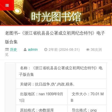
时光图书馆
老图书–《浙江省杭县县公署成立初周纪念特刊》电子
版合集
历史
admin
2年前 (2024-08-31)
36次浏
览
名称：《浙江省杭县县公署成立初周纪念特刊》电
子版合集
关键词：抗日战争,伪*,内政,税务,
出版地区：nan 1939年9月
文件大小：70.01 M
1日
B
原始格式：db数据库
导出格式：png