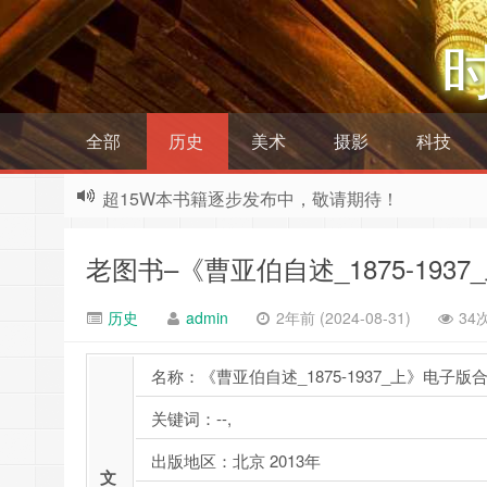
全部
历史
美术
摄影
科技
超15W本书籍逐步发布中，敬请期待！
老图书–《曹亚伯自述_1875-193
历史
admin
2年前 (2024-08-31)
34
名称：《曹亚伯自述_1875-1937_上》电子版
关键词：--,
出版地区：北京 2013年
文