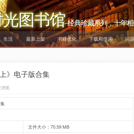
时光图书馆
–经典珍藏系列，十年相
生活
最新上架
书籍优化
下载和使用
问
7_上》电子版合集
次浏览
合集
文件大小：70.59 MB