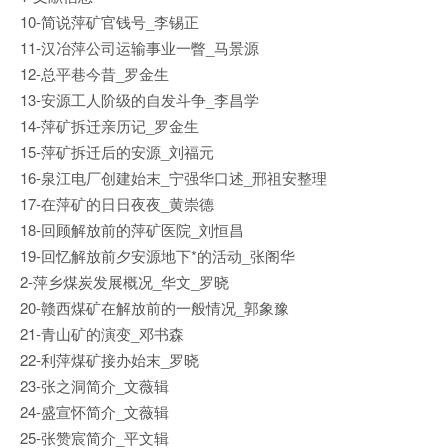
10-简说萍矿官钱号_李锡正
11-汉冶萍公司运输事业一瞥_马景源
12-总平巷今昔_罗金生
13-安源工人阶级的自发斗争_李昌学
14-萍矿拆迁亲历记_罗金生
15-萍矿拆迁后的安源_刘福元
16-泉江电厂创建始末_宁强华口述_邢祖安整理
17-在萍矿的日日夜夜_黄崇德
18-回顾解放前的萍矿医院_刘恒昌
19-回忆解放前夕安源地下*的活动_张阁华
2-萍乡煤炭发展概况_华文_罗晓
20-赣西煤矿在解放前的一般情况_郭象豫
21-青山矿的演变_邓书森
22-利萍煤矿接办始末_罗晓
23-张之洞简介_文薇辑
24-盛宣怀简介_文薇辑
25-张赞宸简介_平文辑