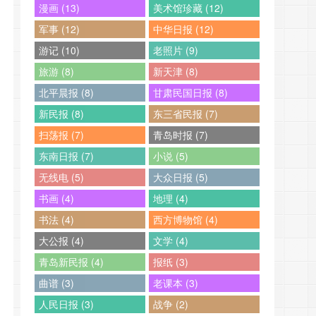
漫画 (13)
美术馆珍藏 (12)
军事 (12)
中华日报 (12)
游记 (10)
老照片 (9)
旅游 (8)
新天津 (8)
北平晨报 (8)
甘肃民国日报 (8)
新民报 (8)
东三省民报 (7)
扫荡报 (7)
青岛时报 (7)
东南日报 (7)
小说 (5)
无线电 (5)
大众日报 (5)
书画 (4)
地理 (4)
书法 (4)
西方博物馆 (4)
大公报 (4)
文学 (4)
青岛新民报 (4)
报纸 (3)
曲谱 (3)
老课本 (3)
人民日报 (3)
战争 (2)