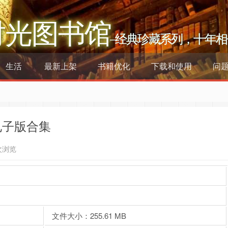
时光图书馆
–经典珍藏系列，十年相
生活
最新上架
书籍优化
下载和使用
问
电子版合集
次浏览
文件大小：255.61 MB