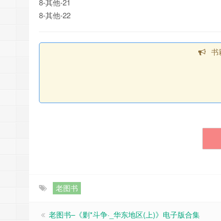
8-其他-21
8-其他-22
书
老图书
老图书–《剿*斗争·_华东地区(上)》电子版合集