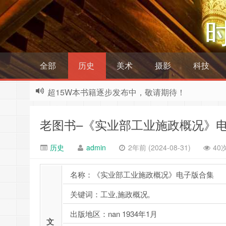
全部
历史
美术
摄影
科技
超15W本书籍逐步发布中，敬请期待！
老图书–《实业部工业施政概况》
历史
admin
2年前 (2024-08-31)
40
名称：《实业部工业施政概况》电子版合集
关键词：工业,施政概况,
出版地区：nan 1934年1月
文