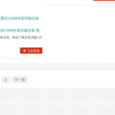
庆)1936年影印版合集 电
有压缩，网盘下载后更清晰) 内
01101937011119370112193701131937011419370115193701161937011……
010419360105193601061936010719360108193601091936011019360111193
立刻查看
2
下一页