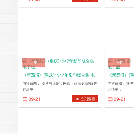
盘、阿里云盘下载地址：
https://atimebook.com/download合集内容：
《新蜀报》(重庆)1926-1931年影印版合集《新
蜀报》(重庆)1932年影印版合集《新蜀报》(重
庆)19……
历史
历史
《新蜀报》(重庆)1947年影印版合集 电
《新蜀报》(重
子版.
子版.
内容截图：(图片有压缩，网盘下载后更清晰) 内
内容截图：(图片
容清单：
容清单：
1947010119470102194701031947010419470105194701061947
194601011946
09-21
09-21
立刻查看