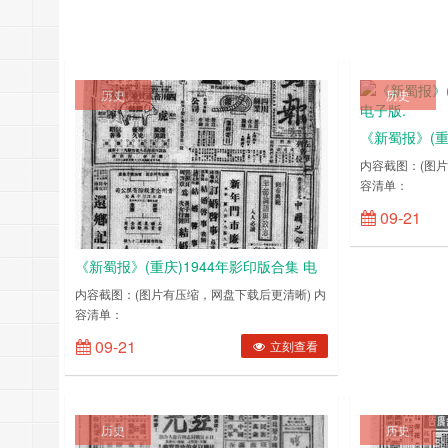
历史
历史
《新蜀报》(重
子版.
内容截图：(图片
容清单：
194301011943
09-21
《新蜀报》(重庆)1944年影印版合集 电
子版.
内容截图：(图片有压缩，网盘下载后更清晰) 内
容清单：
1944010119440102194401031944010419440105194401061944
09-21
立刻查看
历史
历史