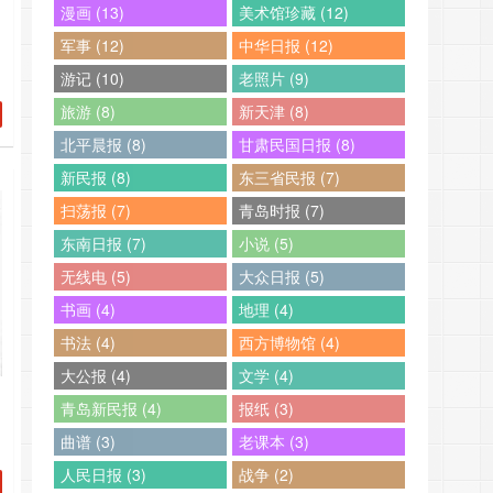
漫画 (13)
美术馆珍藏 (12)
军事 (12)
中华日报 (12)
内
游记 (10)
老照片 (9)
901051939010619390107193901081939010919390110193901111939011219
旅游 (8)
新天津 (8)
北平晨报 (8)
甘肃民国日报 (8)
新民报 (8)
东三省民报 (7)
扫荡报 (7)
青岛时报 (7)
东南日报 (7)
小说 (5)
001101940011119400112194001131940011……
无线电 (5)
大众日报 (5)
书画 (4)
地理 (4)
书法 (4)
西方博物馆 (4)
大公报 (4)
文学 (4)
青岛新民报 (4)
报纸 (3)
内
曲谱 (3)
老课本 (3)
801051938010619380107193801081938010919380110193801111938011219
人民日报 (3)
战争 (2)