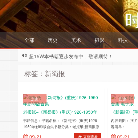
全部
历史
美术
摄影
科技
超15W本书籍逐步发布中，敬请期待！
标签：新蜀报
历史
历史
老报纸–《新蜀报》(重庆)1926-1950年
《新蜀报》(重庆
影印版合集
集 电子版.
书籍信息：书籍名称：《新蜀报》(重庆)1926-
内容截图：(图片
1950年影印版合集书籍分类：老报纸,新蜀报原
容清单：
始格式：dat导出格式：jpg下载方式：百度网
194901011949
09-21
09-21
立刻查看