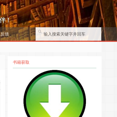
伴！
题反馈
书籍获取
901111949011219490113194901141949011……