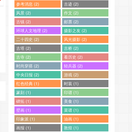
参考消息 (2)
古迹 (2)
风景 (2)
作文 (2)
古镇 (2)
邮票 (2)
环球人文地理 (2)
摄影之友 (2)
二十四史 (2)
风光摄影 (2)
古塔 (2)
古桥 (2)
601121936011319360114193601151936011……
古寺 (2)
看历史 (2)
时尚穿搭 (2)
轻兵器 (2)
中央日报 (2)
游戏 (2)
红色经典 (1)
时装 (1)
篆刻 (1)
印谱 (1)
碑拓 (1)
美食 (1)
壁画 (1)
菜谱 (1)
印象派 (1)
油画 (1)
画报 (1)
敦煌 (1)