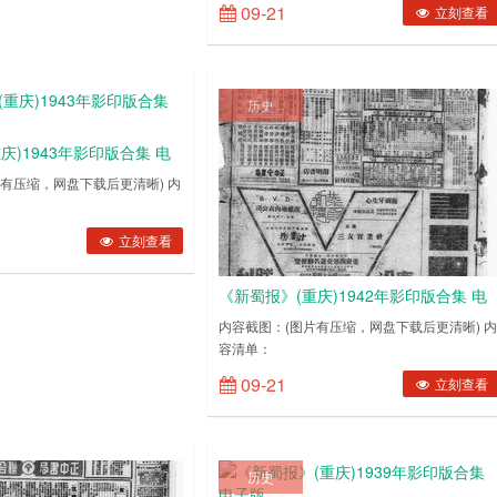
09-21
立刻查看
历史
庆)1943年影印版合集 电
有压缩，网盘下载后更清晰) 内
010219430103194301041943010519430106194301071943010819430109194
立刻查看
《新蜀报》(重庆)1942年影印版合集 电
子版.
内容截图：(图片有压缩，网盘下载后更清晰) 
容清单：
01071944010819440109194401101944011119440112194401131944011……
19420101194201021942010319420104194
09-21
立刻查看
历史