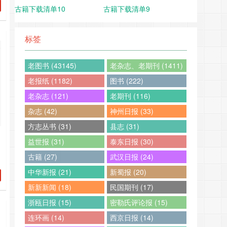
古籍下载清单10
古籍下载清单9
标签
老图书 (43145)
老杂志、老期刊 (1411)
老报纸 (1182)
图书 (222)
老杂志 (121)
老期刊 (116)
301101943011119430112194301131943011……
杂志 (42)
神州日报 (33)
方志丛书 (31)
县志 (31)
益世报 (31)
泰东日报 (30)
内
古籍 (27)
武汉日报 (24)
201051942010619420107194201081942010919420110194201111942011219
中华新报 (21)
新蜀报 (20)
新新新闻 (18)
民国期刊 (17)
浙瓯日报 (15)
密勒氏评论报 (15)
连环画 (14)
西京日报 (14)