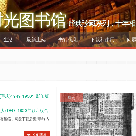
时光图书馆
–经典珍藏系列，十年相
生活
最新上架
书籍优化
下载和使用
问
历史
)1949-1950年影印版合
有压缩，网盘下载后更清晰) 内
010219490103194901051949010619490107194901081949010919490110194
立刻查看