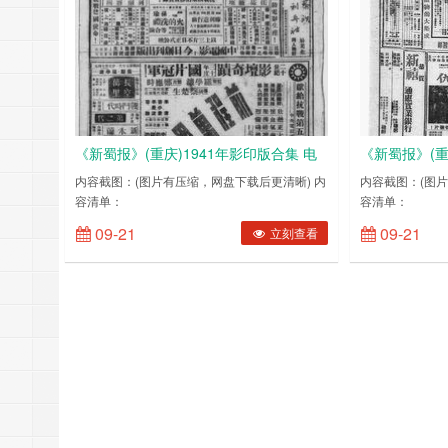
《新蜀报》(重庆)1941年影印版合集 电
《新蜀报》(重
子版.
子版.
内容截图：(图片有压缩，网盘下载后更清晰) 内
内容截图：(图片
容清单：
容清单：
1941010119410102194101031941010419410105194101061941
194001011940
09-21
09-21
立刻查看