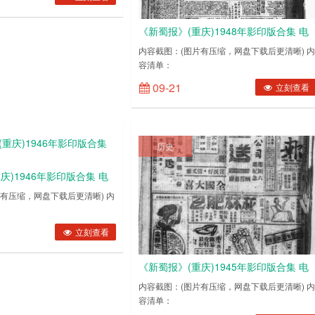
《新蜀报》(重庆)1948年影印版合集 电
子版.
内容截图：(图片有压缩，网盘下载后更清晰) 
容清单：
19480101194801021948010319480104194
09-21
立刻查看
历史
庆)1946年影印版合集 电
有压缩，网盘下载后更清晰) 内
01071947010819470109194701101947011119470112194701131947011……
010219460103194601041946010519460106194601071946010819460109194
立刻查看
《新蜀报》(重庆)1945年影印版合集 电
子版.
内容截图：(图片有压缩，网盘下载后更清晰) 
容清单：
19450101194501021945010319450104194