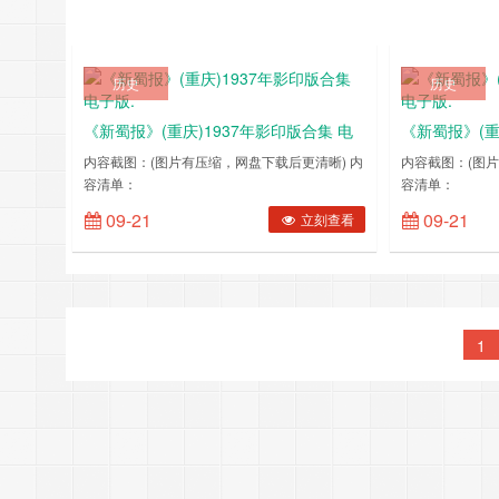
历史
历史
《新蜀报》(重庆)1937年影印版合集 电
《新蜀报》(重
子版.
子版.
内容截图：(图片有压缩，网盘下载后更清晰) 内
内容截图：(图片
容清单：
容清单：
1937010119370105193701061937010719370108193701091937
193601011936
09-21
09-21
立刻查看
1