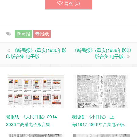
喜欢 (
0
)
新蜀报
老报纸
《新蜀报》(重庆)1936年影
《新蜀报》(重庆)1938年影印
印版合集 电子版.
版合集 电子版.
老报纸–《人民日报》2014-
老报纸–《小日报》(上
2023年高清电子版合集
海)1947-1948年合集电子版.