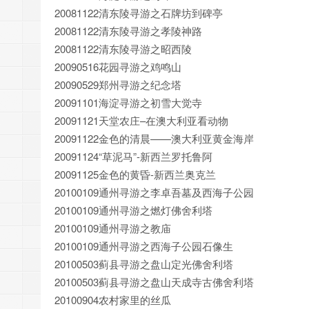
20081122清东陵寻游之石牌坊到碑亭
20081122清东陵寻游之孝陵神路
20081122清东陵寻游之昭西陵
20090516花园寻游之鸡鸣山
20090529郑州寻游之纪念塔
20091101海淀寻游之初雪大觉寺
20091121天堂农庄–在澳大利亚看动物
20091122金色的清晨——澳大利亚黄金海岸
20091124“草泥马”-新西兰罗托鲁阿
20091125金色的黄昏-新西兰奥克兰
20100109通州寻游之李卓吾墓及西海子公园
20100109通州寻游之燃灯佛舍利塔
20100109通州寻游之教庙
20100109通州寻游之西海子公园石像生
20100503蓟县寻游之盘山定光佛舍利塔
20100503蓟县寻游之盘山天成寺古佛舍利塔
20100904农村家里的丝瓜