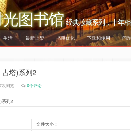
时光图书馆
–经典珍藏系列，十年相
生活
最新上架
书籍优化
下载和使用
问
古塔)系列2
87次浏览
0个评论
)系列2
文件大小：