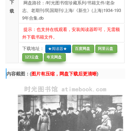
下
网盘路径：/时光图书馆珍藏系列/书籍文件/老杂
志、老期刊/民国期刊/上海/《新生》(上海)1934-193
载
9年合集.db
提示：也支持在线观看，安装阅读器即可，无需额
外下载书籍文件。
下载地址：
★阅读器★
百度网盘
阿里云盘
123云盘
夸克网盘
内容截图：(
图片有压缩，网盘下载后更清晰
)