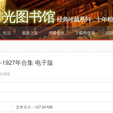
时光图书馆
–经典珍藏系列，十年相
生活
最新上架
书籍优化
下载和使用
问
-1927年合集 电子版
7次浏览
文件大小：127.04 MB