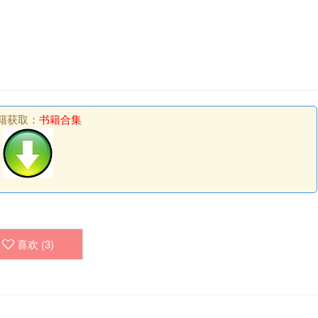
籍获取：
书籍合集
喜欢 (
3
)