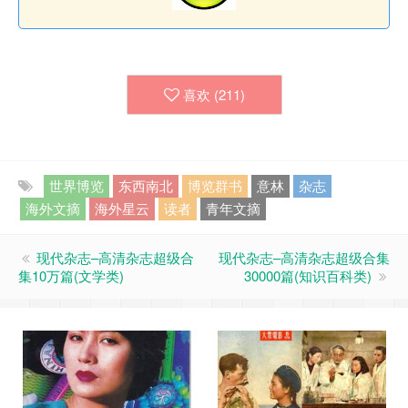
喜欢 (
211
)
世界博览
东西南北
博览群书
意林
杂志
海外文摘
海外星云
读者
青年文摘
现代杂志–高清杂志超级合
现代杂志–高清杂志超级合集
集10万篇(文学类)
30000篇(知识百科类)