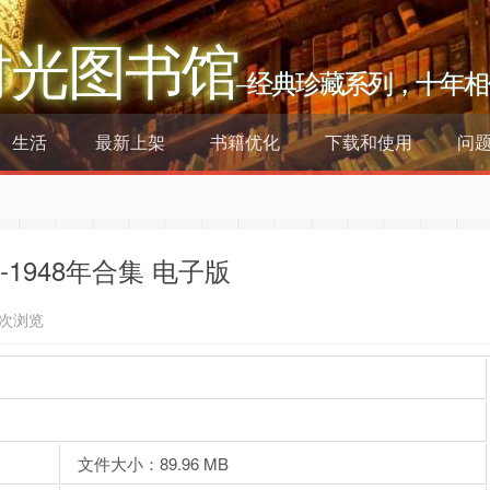
时光图书馆
–经典珍藏系列，十年相
生活
最新上架
书籍优化
下载和使用
问
-1948年合集 电子版
6次浏览
文件大小：89.96 MB