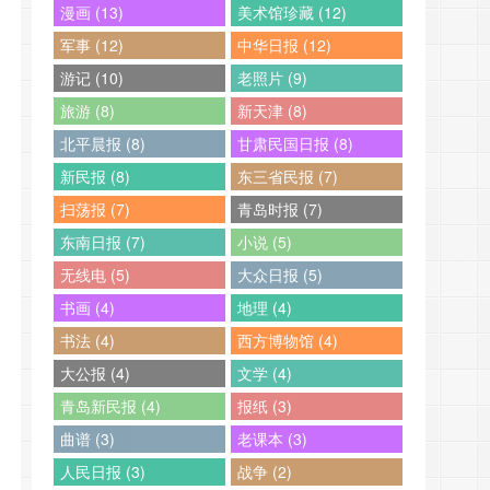
漫画 (13)
美术馆珍藏 (12)
军事 (12)
中华日报 (12)
游记 (10)
老照片 (9)
旅游 (8)
新天津 (8)
北平晨报 (8)
甘肃民国日报 (8)
新民报 (8)
东三省民报 (7)
扫荡报 (7)
青岛时报 (7)
东南日报 (7)
小说 (5)
无线电 (5)
大众日报 (5)
书画 (4)
地理 (4)
书法 (4)
西方博物馆 (4)
大公报 (4)
文学 (4)
青岛新民报 (4)
报纸 (3)
曲谱 (3)
老课本 (3)
人民日报 (3)
战争 (2)