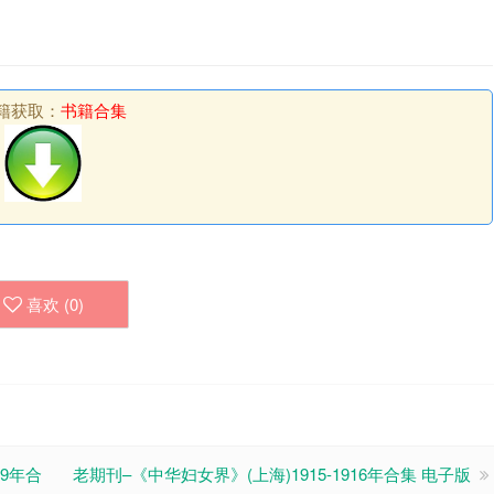
籍获取：
书籍合集
喜欢 (
0
)
49年合
老期刊–《中华妇女界》(上海)1915-1916年合集 电子版