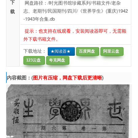
下
网盘路径：/时光图书馆珍藏系列/书籍文件/老杂
志、老期刊/民国期刊/四川/《世界学生》(重庆)1942
载
-1943年合集.db
提示：也支持在线观看，安装阅读器即可，无需额
外下载书籍文件。
下载地址：
★阅读器★
百度网盘
阿里云盘
123云盘
夸克网盘
内容截图：(
图片有压缩，网盘下载后更清晰
)