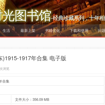
时光图书馆
–经典珍藏系列，十年相
生活
最新上架
书籍优化
下载和使用
问
915-1917年合集 电子版
7次浏览
7年合集
文件大小：356.09 MB