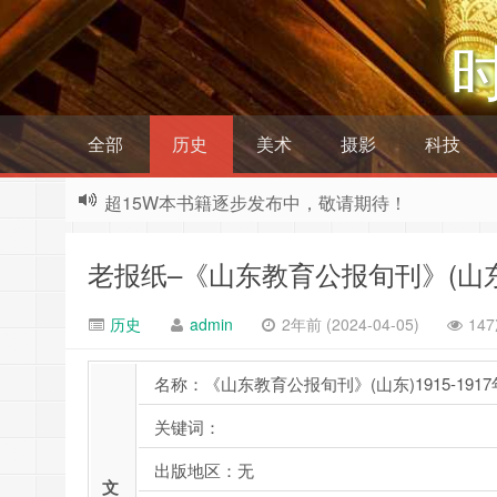
全部
历史
美术
摄影
科技
超15W本书籍逐步发布中，敬请期待！
老报纸–《山东教育公报旬刊》(山东)1
历史
admin
2年前 (2024-04-05)
14
名称：《山东教育公报旬刊》(山东)1915-191
关键词：
出版地区：无
文