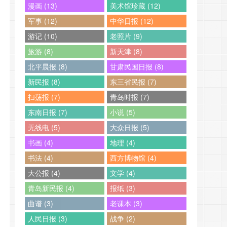
漫画 (13)
美术馆珍藏 (12)
军事 (12)
中华日报 (12)
游记 (10)
老照片 (9)
旅游 (8)
新天津 (8)
北平晨报 (8)
甘肃民国日报 (8)
新民报 (8)
东三省民报 (7)
扫荡报 (7)
青岛时报 (7)
东南日报 (7)
小说 (5)
无线电 (5)
大众日报 (5)
书画 (4)
地理 (4)
书法 (4)
西方博物馆 (4)
大公报 (4)
文学 (4)
青岛新民报 (4)
报纸 (3)
曲谱 (3)
老课本 (3)
人民日报 (3)
战争 (2)