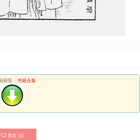
籍获取：
书籍合集
喜欢 (
0
)