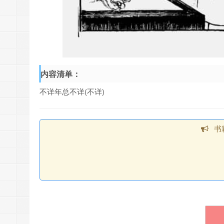
内容清单：
不详年总不详(不详)
书