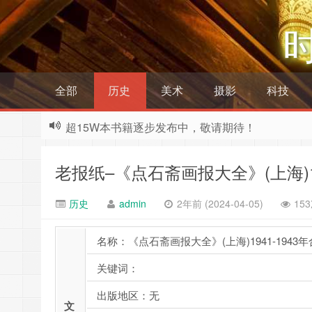
全部
历史
美术
摄影
科技
超15W本书籍逐步发布中，敬请期待！
老报纸–《点石斋画报大全》(上海)19
历史
admin
2年前 (2024-04-05)
15
名称：《点石斋画报大全》(上海)1941-1943
关键词：
出版地区：无
文