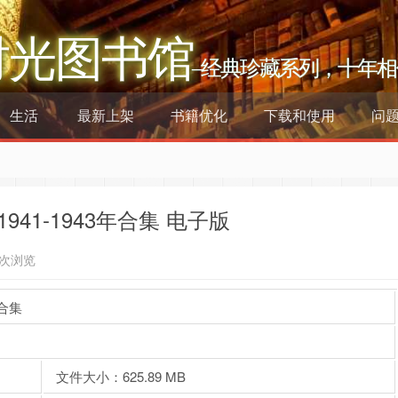
时光图书馆
–经典珍藏系列，十年相
生活
最新上架
书籍优化
下载和使用
问
41-1943年合集 电子版
3次浏览
年合集
文件大小：625.89 MB