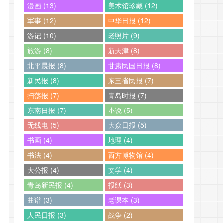
漫画 (13)
美术馆珍藏 (12)
军事 (12)
中华日报 (12)
游记 (10)
老照片 (9)
旅游 (8)
新天津 (8)
北平晨报 (8)
甘肃民国日报 (8)
新民报 (8)
东三省民报 (7)
扫荡报 (7)
青岛时报 (7)
东南日报 (7)
小说 (5)
无线电 (5)
大众日报 (5)
书画 (4)
地理 (4)
书法 (4)
西方博物馆 (4)
大公报 (4)
文学 (4)
青岛新民报 (4)
报纸 (3)
曲谱 (3)
老课本 (3)
人民日报 (3)
战争 (2)