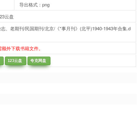
导出格式：png
23云盘
老期刊/民国期刊/北京/《*事月刊》(北平)1940-1943年合集.d
需额外下载书籍文件。
123云盘
夸克网盘