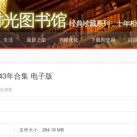
时光图书馆
–经典珍藏系列，十年相
生活
最新上架
书籍优化
下载和使用
问
943年合集 电子版
8次浏览
文件大小：284.18 MB