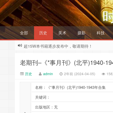
全部
历史
美术
摄影
科技
超15W本书籍逐步发布中，敬请期待！
老期刊–《*事月刊》(北平)1940-1
历史
admin
2年前 (2024-04-05)
15
名称：《*事月刊》(北平)1940-1943年合集
关键词：
出版地区：无