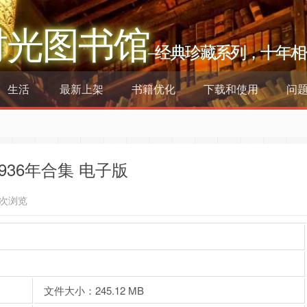
时光图书馆
–经典珍藏系列，十年相
生活
最新上架
书籍优化
下载和使用
问
1936年合集 电子版
9次浏览
文件大小：245.12 MB