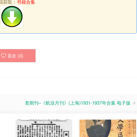
籍获取：
书籍合集
喜欢 (
0
)
老期刊–《航业月刊》(上海)1931-1937年合集 电子版