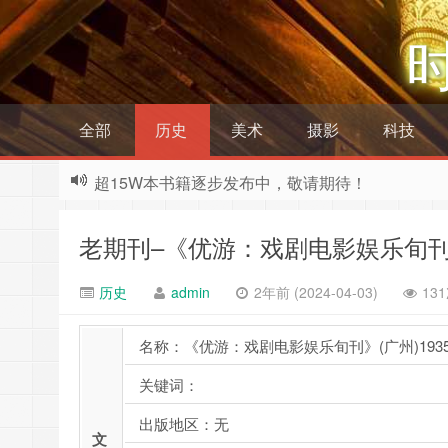
全部
历史
美术
摄影
科技
超15W本书籍逐步发布中，敬请期待！
老期刊–《优游：戏剧电影娱乐旬刊》(
历史
admin
2年前 (2024-04-03)
13
名称：《优游：戏剧电影娱乐旬刊》(广州)1935-
关键词：
出版地区：无
文