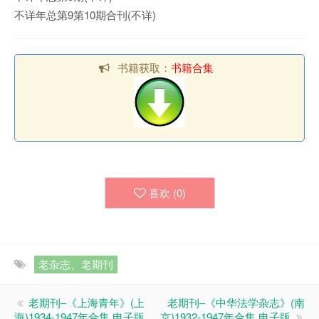
不详年总第9第10期合刊(不详)
书籍获取：
书籍合集
喜欢 (
0
)
老杂志、老期刊
老期刊–《上海青年》(上
老期刊–《中华法学杂志》(南
海)1934-1947年合集 电子版
京)1932-1947年合集 电子版