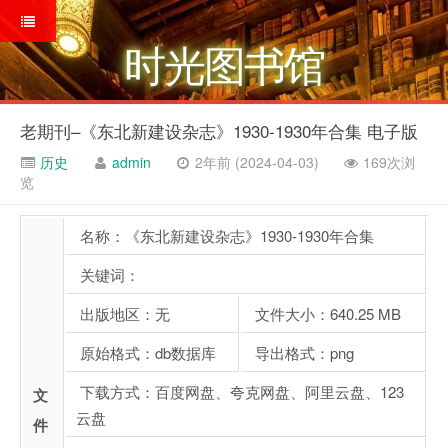
时光图书馆
老期刊–《东北新建设杂志》1930-1930年合集 电子版
历史
admin
2年前 (2024-04-03)
169次浏
览
名称：《东北新建设杂志》1930-1930年合集
关键词：
出版地区：无
文件大小：640.25 MB
原始格式：db数据库
导出格式：png
下载方式：百度网盘、夸克网盘、阿里云盘、123
文
云盘
件