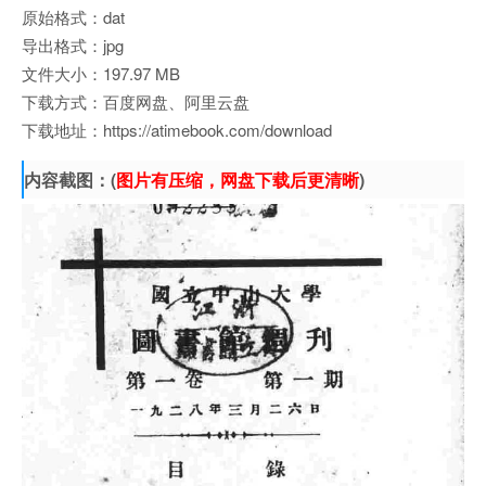
原始格式：dat
导出格式：jpg
文件大小：197.97 MB
下载方式：百度网盘、阿里云盘
下载地址：https://atimebook.com/download
内容截图：(
图片有压缩，网盘下载后更清晰
)