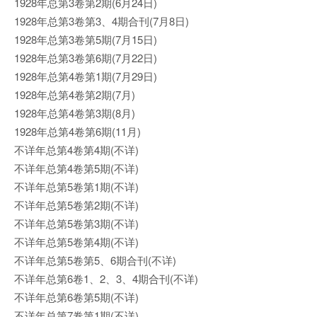
1928年总第3卷第2期(6月24日)
1928年总第3卷第3、4期合刊(7月8日)
1928年总第3卷第5期(7月15日)
1928年总第3卷第6期(7月22日)
1928年总第4卷第1期(7月29日)
1928年总第4卷第2期(7月)
1928年总第4卷第3期(8月)
1928年总第4卷第6期(11月)
不详年总第4卷第4期(不详)
不详年总第4卷第5期(不详)
不详年总第5卷第1期(不详)
不详年总第5卷第2期(不详)
不详年总第5卷第3期(不详)
不详年总第5卷第4期(不详)
不详年总第5卷第5、6期合刊(不详)
不详年总第6卷1、2、3、4期合刊(不详)
不详年总第6卷第5期(不详)
不详年总第7卷第1期(不详)