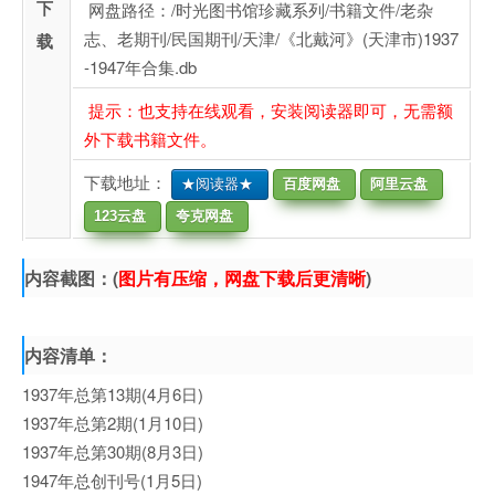
下
网盘路径：/时光图书馆珍藏系列/书籍文件/老杂
志、老期刊/民国期刊/天津/《北戴河》(天津市)1937
载
-1947年合集.db
提示：也支持在线观看，安装阅读器即可，无需额
外下载书籍文件。
下载地址：
★阅读器★
百度网盘
阿里云盘
123云盘
夸克网盘
内容截图：(
图片有压缩，网盘下载后更清晰
)
内容清单：
1937年总第13期(4月6日)
1937年总第2期(1月10日)
1937年总第30期(8月3日)
1947年总创刊号(1月5日)