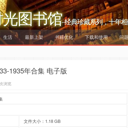
时光图书馆
–经典珍藏系列，十年相
生活
最新上架
书籍优化
下载和使用
问
3-1935年合集 电子版
5次浏览
集
文件大小：1.18 GB