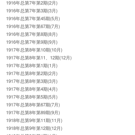
1916年总第7年第2期(2月)
1916年总第7年第3期(3月)
1916年总第7年第45期(5月)
1916年总第7年第67期(7月)
1916年总第7年第8期(8月)
1916年总第7年第9期(9月)
1917年总第8年第10期(10月)
1917年总第8年第11、12期(12月)
1917年总第8年第1期(1月)
1917年总第8年第2期(2月)
1917年总第8年第3期(3月)
1917年总第8年第4期(4月)
1917年总第8年第5期(5月)
1917年总第8年第67期(7月)
1917年总第8年第89期(9月)
1918年总第9年第11期(11月)
1918年总第9年第12期(12月)