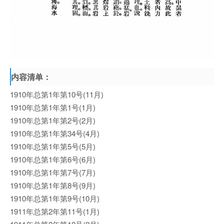
内容清单：
1910年总第1年第10号(11月)
1910年总第1年第1号(1月)
1910年总第1年第2号(2月)
1910年总第1年第34号(4月)
1910年总第1年第5号(5月)
1910年总第1年第6号(6月)
1910年总第1年第7号(7月)
1910年总第1年第8号(9月)
1910年总第1年第9号(10月)
1911年总第2年第11号(1月)