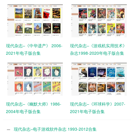
现代杂志–《中华遗产》 2006-
现代杂志–《游戏机实用技术》
2021年电子版合集
杂志1998-2020年电子版合集
现代杂志–《幽默大师》1986-
现代杂志–《环球科学》2007-
2004年电子版合集
2021年电子版合集
现代杂志–电子游戏软件杂志 1993-2012合集