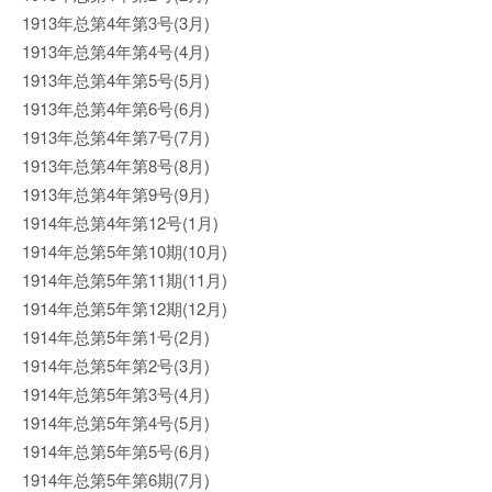
1913年总第4年第3号(3月)
1913年总第4年第4号(4月)
1913年总第4年第5号(5月)
1913年总第4年第6号(6月)
1913年总第4年第7号(7月)
1913年总第4年第8号(8月)
1913年总第4年第9号(9月)
1914年总第4年第12号(1月)
1914年总第5年第10期(10月)
1914年总第5年第11期(11月)
1914年总第5年第12期(12月)
1914年总第5年第1号(2月)
1914年总第5年第2号(3月)
1914年总第5年第3号(4月)
1914年总第5年第4号(5月)
1914年总第5年第5号(6月)
1914年总第5年第6期(7月)