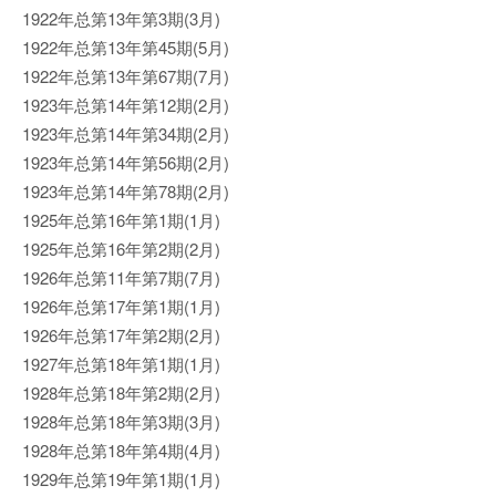
1922年总第13年第3期(3月)
1922年总第13年第45期(5月)
1922年总第13年第67期(7月)
1923年总第14年第12期(2月)
1923年总第14年第34期(2月)
1923年总第14年第56期(2月)
1923年总第14年第78期(2月)
1925年总第16年第1期(1月)
1925年总第16年第2期(2月)
1926年总第11年第7期(7月)
1926年总第17年第1期(1月)
1926年总第17年第2期(2月)
1927年总第18年第1期(1月)
1928年总第18年第2期(2月)
1928年总第18年第3期(3月)
1928年总第18年第4期(4月)
1929年总第19年第1期(1月)