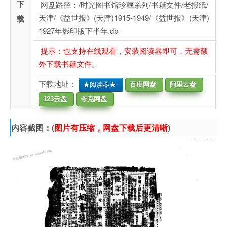
下
网盘路径：/时光图书馆珍藏系列/书籍文件/老报纸/
天津/《益世报》(天津)1915-1949/《益世报》(天津)
载
1927年影印版下半年.db
提示：也支持在线观看，安装阅读器即可，无需额
外下载书籍文件。
下载地址：
★阅读器★
百度网盘
阿里云盘
123云盘
夸克网盘
内容截图：(
图片有压缩，网盘下载后更清晰
)