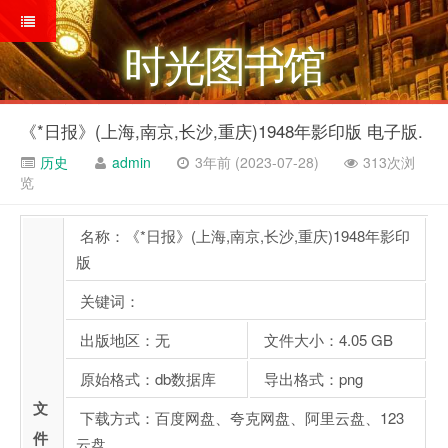
时光图书馆
《*日报》(上海,南京,长沙,重庆)1948年影印版 电子版.
历史
admin
3年前 (2023-07-28)
313次浏
览
名称：《*日报》(上海,南京,长沙,重庆)1948年影印
版
关键词：
出版地区：无
文件大小：4.05 GB
原始格式：db数据库
导出格式：png
文
下载方式：百度网盘、夸克网盘、阿里云盘、123
件
云盘