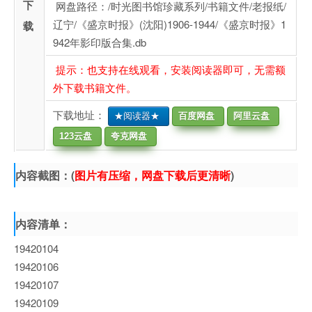
下
网盘路径：/时光图书馆珍藏系列/书籍文件/老报纸/
辽宁/《盛京时报》(沈阳)1906-1944/《盛京时报》1
载
942年影印版合集.db
提示：也支持在线观看，安装阅读器即可，无需额
外下载书籍文件。
下载地址：
★阅读器★
百度网盘
阿里云盘
123云盘
夸克网盘
内容截图：(
图片有压缩，网盘下载后更清晰
)
内容清单：
19420104
19420106
19420107
19420109