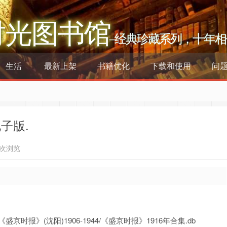
时光图书馆
–经典珍藏系列，十年相
生活
最新上架
书籍优化
下载和使用
问
子版.
0次浏览
时报》(沈阳)1906-1944/《盛京时报》1916年合集.db