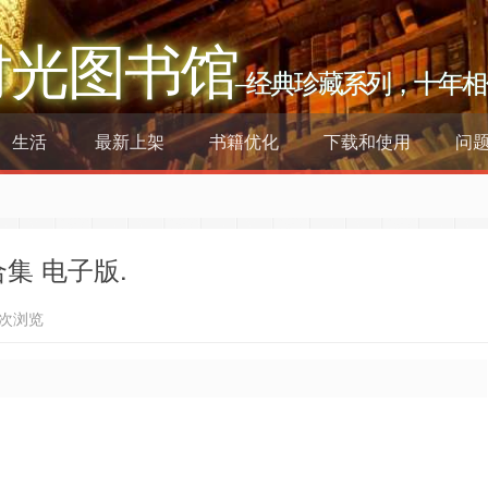
时光图书馆
–经典珍藏系列，十年相
生活
最新上架
书籍优化
下载和使用
问
合集 电子版.
4次浏览