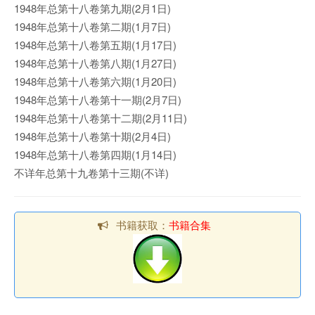
1948年总第十八卷第九期(2月1日)
1948年总第十八卷第二期(1月7日)
1948年总第十八卷第五期(1月17日)
1948年总第十八卷第八期(1月27日)
1948年总第十八卷第六期(1月20日)
1948年总第十八卷第十一期(2月7日)
1948年总第十八卷第十二期(2月11日)
1948年总第十八卷第十期(2月4日)
1948年总第十八卷第四期(1月14日)
不详年总第十九卷第十三期(不详)
书籍获取：
书籍合集