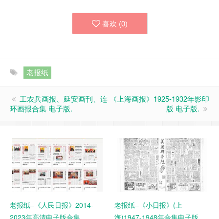
喜欢 (
0
)
老报纸
工农兵画报、延安画刊、连
《上海画报》1925-1932年影印
环画报合集 电子版.
版 电子版.
老报纸–《人民日报》2014-
老报纸–《小日报》(上
2023年高清电子版合集
海)1947-1948年合集电子版.