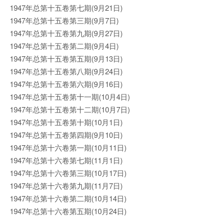
1947年总第十五卷第七期(9月21日)
1947年总第十五卷第三期(9月7日)
1947年总第十五卷第九期(9月27日)
1947年总第十五卷第二期(9月4日)
1947年总第十五卷第五期(9月13日)
1947年总第十五卷第八期(9月24日)
1947年总第十五卷第六期(9月16日)
1947年总第十五卷第十一期(10月4日)
1947年总第十五卷第十二期(10月7日)
1947年总第十五卷第十期(10月1日)
1947年总第十五卷第四期(9月10日)
1947年总第十六卷第一期(10月11日)
1947年总第十六卷第七期(11月1日)
1947年总第十六卷第三期(10月17日)
1947年总第十六卷第九期(11月7日)
1947年总第十六卷第二期(10月14日)
1947年总第十六卷第五期(10月24日)