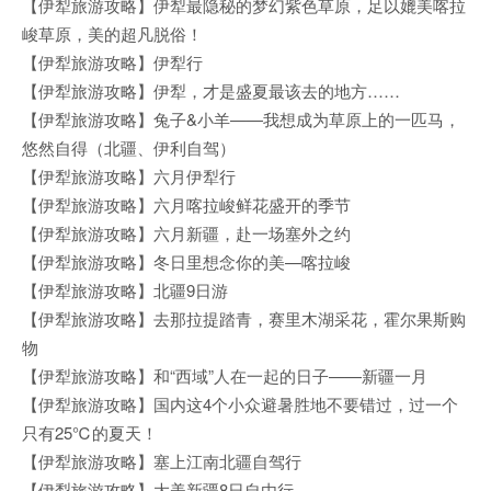
【伊犁旅游攻略】伊犁最隐秘的梦幻紫色草原，足以媲美喀拉
峻草原，美的超凡脱俗！
【伊犁旅游攻略】伊犁行
【伊犁旅游攻略】伊犁，才是盛夏最该去的地方……
【伊犁旅游攻略】兔子&小羊——我想成为草原上的一匹马，
悠然自得（北疆、伊利自驾）
【伊犁旅游攻略】六月伊犁行
【伊犁旅游攻略】六月喀拉峻鲜花盛开的季节
【伊犁旅游攻略】六月新疆，赴一场塞外之约
【伊犁旅游攻略】冬日里想念你的美—喀拉峻
【伊犁旅游攻略】北疆9日游
【伊犁旅游攻略】去那拉提踏青，赛里木湖采花，霍尔果斯购
物
【伊犁旅游攻略】和“西域”人在一起的日子——新疆一月
【伊犁旅游攻略】国内这4个小众避暑胜地不要错过，过一个
只有25℃的夏天！
【伊犁旅游攻略】塞上江南北疆自驾行
【伊犁旅游攻略】大美新疆8日自由行