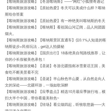
【喀纳斯旅游攻略】【冬游喀纳斯】——“网红”小狐狸奇遇记
【喀纳斯旅游攻略】【原始热爱】冬天可以美成什么样？喀纳
斯给你答案
【喀纳斯旅游攻略】【原始热爱】有一种绝美叫喀纳斯的冬天
【喀纳斯旅游攻略】【喀纳斯】看祖国山河辽阔，品人间团圆
烟火。
【喀纳斯旅游攻略】【喀纳斯景区直通车】仅0.1%人知道的喀
纳斯徒步+民俗玩法，get达人拍摄秘
【喀纳斯旅游攻略】【国庆出行】18条绝美自驾路线推荐，让
你的小长假被美色承包！
【喀纳斯旅游攻略】【圣诞】冬游北疆指南冰雪童话王国，美
食吃不断美景看不完
【喀纳斯旅游攻略】【圣诞】半山秋色半山夏，从自然走向人
文的深处——北疆环游，一场如歌深醉
【喀纳斯旅游攻略】【应季盘点】精选10月最应季旅行地，横
扫大半个中国，带你看最美秋色~
【喀纳斯旅游攻略】【转场】看尘烟四起，听牧歌悠扬——大
浪汪洋之北疆行