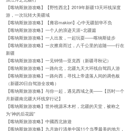
【喀纳斯旅游攻略】【野性西北】2019年新疆13天环线深度
游，一次玩转大美疆域
【喀纳斯旅游攻略】【雍容makiori】心中无疆韶华不负
【喀纳斯旅游攻略】一个人的浪迹天涯~北疆篇
【喀纳斯旅游攻略】一人出发，一起玩耍——喀纳斯徒步
【喀纳斯旅游攻略】一次擦肩而过，八千公里的追随——行在
新疆
【喀纳斯旅游攻略】一见钟情—亚克西（新疆寻秋记）
【喀纳斯旅游攻略】一路向北，北疆九天大环线自驾四人游
【喀纳斯旅游攻略】一路向西，寻找上帝遗落人间的调色板
（新疆20日自驾游全攻略）
【喀纳斯旅游攻略】与你一起，遇见西域之美——【历时一个
月新疆南北疆大环线穿行记】
【喀纳斯旅游攻略】世外桃源禾木村，北疆的天堂，被称之
为“神的后花园”
【喀纳斯旅游攻略】中國西北旅遊
【喀纳斯旅游攻略】九月旅行清单中国11个当季最美的地方，