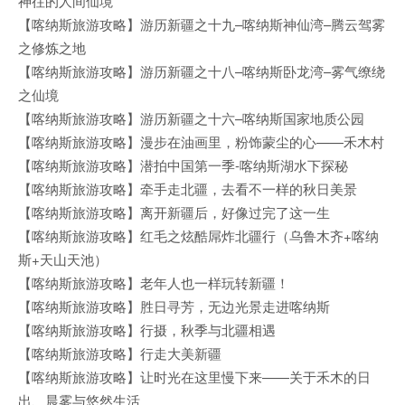
神往的人间仙境
【喀纳斯旅游攻略】游历新疆之十九–喀纳斯神仙湾–腾云驾雾
之修炼之地
【喀纳斯旅游攻略】游历新疆之十八–喀纳斯卧龙湾–雾气缭绕
之仙境
【喀纳斯旅游攻略】游历新疆之十六–喀纳斯国家地质公园
【喀纳斯旅游攻略】漫步在油画里，粉饰蒙尘的心——禾木村
【喀纳斯旅游攻略】潜拍中国第一季-喀纳斯湖水下探秘
【喀纳斯旅游攻略】牵手走北疆，去看不一样的秋日美景
【喀纳斯旅游攻略】离开新疆后，好像过完了这一生
【喀纳斯旅游攻略】红毛之炫酷屌炸北疆行（乌鲁木齐+喀纳
斯+天山天池）
【喀纳斯旅游攻略】老年人也一样玩转新疆！
【喀纳斯旅游攻略】胜日寻芳，无边光景走进喀纳斯
【喀纳斯旅游攻略】行摄，秋季与北疆相遇
【喀纳斯旅游攻略】行走大美新疆
【喀纳斯旅游攻略】让时光在这里慢下来——关于禾木的日
出、晨雾与悠然生活