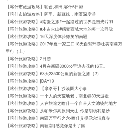
【喀什市旅游攻略】轮台,和田,喀什6日游
【喀什市旅游攻略】阿里、新藏线，南疆深度游
【喀什旅游攻略】#南疆之旅#一起路过的世界是吉光片羽
【喀什旅游攻略】#木吉火山#感受西域大地的每一次呼吸
【喀什旅游攻略】16天深度体验微笑的南疆
【喀什旅游攻略】2017年夏一家三口18天自驾环游壮美南疆万
里行（上）
【喀什旅游攻略】2日游
【喀什旅游攻略】4月在新疆8000公里追杏花的16天。
【喀什旅游攻略】63天23500公里的新疆之旅（2）
【喀什旅游攻略】[DAY19
【喀什旅游攻略】【摩洛哥】沙漠團大小事
【喀什旅游攻略】一个人的天荒地老，南北疆33天游走
【喀什旅游攻略】人在旅途之喀什一个自带人文滤镜的地方
【喀什旅游攻略】从帕米尔高原到天山-你是胡杨我是沙
【喀什旅游攻略】南疆万里行之六-喀什艾提尕尔清真寺
【喀什旅游攻略】南疆南‖感觉像是出了国