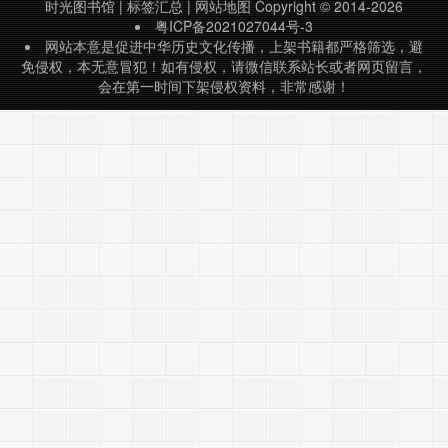
时光图书馆
|
标签汇总
|
网站地图
Copyright © 2014-2026
东北*民抗日史、北洋*阀史极为珍贵
粤ICP备2021027044号-3
的资料，可供多方面的研究和利
网站本意是促进中华历史文化传播，上架书籍都严格筛选，避
用……
免侵权，本无意冒犯！如有侵权，请微信联系站长或者网页留言，
会在第一时间下架侵权资料，非常感谢！