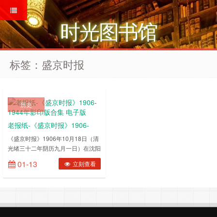
时光图书馆
标签：盛京时报
历史
老报纸-《盛京时报》1906-
1944年影印版合集 电子版
《盛京时报》1906年10月18日（清
光绪三十二年阴历九月一日）在沈阳
大西门外创办的，至1944年9月14
01-13
立刻查看
日终刊，历时38年。由日中岛真雄
创办。该报收罗泛博，对当时我国内
政、外交、经济、*事、文化、教
育、社会风情等，特别是对当时中国
发生的重大事件，均有详略不等的报
道；是研究近现代史、国际关系史、